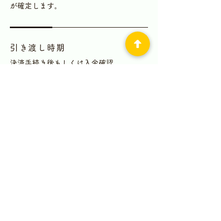
が確定します。
引き渡し時期
決済手続き後もしくは入金確認
後、5日以内に、メール添付にて
チケットを送付いたします
返品・交換・キャンセル等
【キャンセル料について】
参加予約完了後に予約をキャンセルされ
たい場合は、イベント開催日の3日前（2
月14日）の12:00までの予約キャンセル
の場合はキャンセル料がかかりません。
それ以降のキャンセル、当日のキャンセ
ルについては、参加費の100%のキャンセ
ル料が発生します。
無断キャンセルにつきましても参加費の